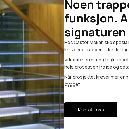
Noen trappe
funksjon. A
signaturen 
Hos Castor Mekaniske spesialis
krevende trapper – der design
Vi kombinerer tung fagkompet
hele prosessen fra idé og deta
Når prosjektet krever mer enn
bygget.
Kontakt oss