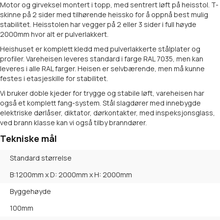
Motor og girveksel montert i topp, med sentrert løft på heisstol. T-
skinne på 2 sider med tilhørende heissko for å oppnå best mulig
stabilitet. Heisstolen har vegger på 2 eller 3 sider i full høyde
2000mm hvor alt er pulverlakkert.
Heishuset er komplett kledd med pulverlakkerte stålplater og
profiler. Vareheisen leveres standard i farge RAL 7035, men kan
leveres i alle RAL farger. Heisen er selvbærende, men må kunne
festes i etasjeskille for stabilitet.
Vi bruker doble kjeder for trygge og stabile løft, vareheisen har
også et komplett fang-system. Stål slagdører med innebygde
elektriske dørlåser, diktator, dørkontakter, med inspeksjonsglass,
ved brann klasse kan vi også tilby branndører.
Tekniske mål
Standard størrelse
B:1200mm x D: 2000mm x H: 2000mm
Byggehøyde
100mm