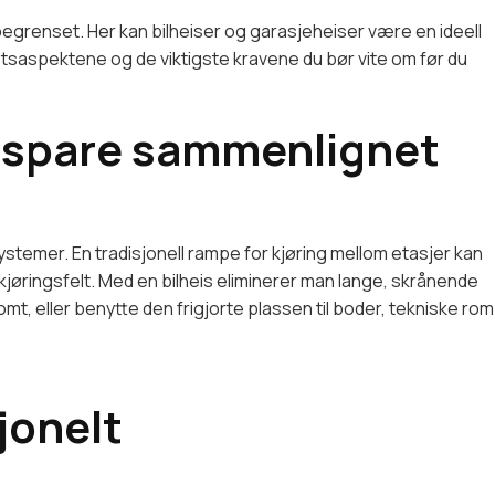
begrenset. Her kan bilheiser og garasjeheiser være en ideell
etsaspektene og de viktigste kravene du bør vite om før du
is spare sammenlignet
ystemer. En tradisjonell rampe for kjøring mellom etasjer kan
kjøringsfelt. Med en bilheis eliminerer man lange, skrånende
mt, eller benytte den frigjorte plassen til boder, tekniske rom
jonelt