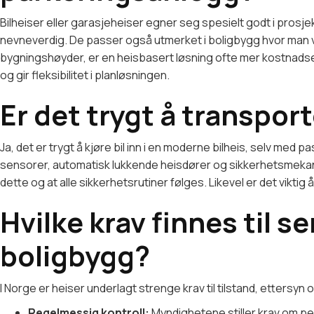
Bilheiser eller garasjeheiser egner seg spesielt godt i prosje
nevneverdig. De passer også utmerket i boligbygg hvor man vil 
bygningshøyder, er en heisbasert løsning ofte mer kostnads
og gir fleksibilitet i planløsningen.
Er det trygt å transpor
Ja, det er trygt å kjøre bil inn i en moderne bilheis, selv m
sensorer, automatisk lukkende heisdører og sikkerhetsmekanis
dette og at alle sikkerhetsrutiner følges. Likevel er det vikti
Hvilke krav finnes til s
boligbygg?
I Norge er heiser underlagt strenge krav til tilstand, ettersy
Regelmessig kontroll:
Myndighetene stiller krav om per