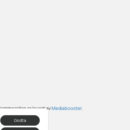
Hjemmesiden er levert av
Mediabooster
.
Godta