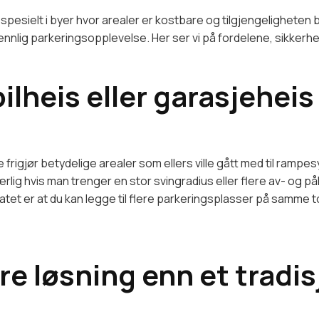
spesielt i byer hvor arealer er kostbare og tilgjengeligheten 
ennlig parkeringsopplevelse. Her ser vi på fordelene, sikkerh
bilheis eller garasjehe
rigjør betydelige arealer som ellers ville gått med til rampes
lig hvis man trenger en stor svingradius eller flere av- og på
atet er at du kan legge til flere parkeringsplasser på samme to
re løsning enn et tradis