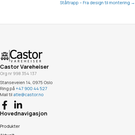
Ståltrapp – Fra design til montering →
navigation
Castor Vareheiser
Org nr 998 354 137
Stanseveien 14, 0975 Oslo
Ring på
+47 900 44 527
Mail til
atle@castor.no
Hovednavigasjon
Produkter