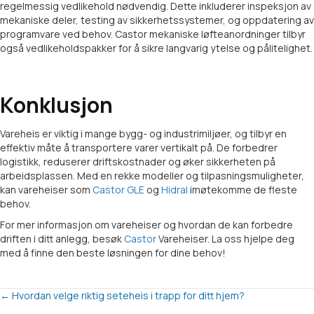
regelmessig vedlikehold nødvendig. Dette inkluderer inspeksjon av
mekaniske deler, testing av sikkerhetssystemer, og oppdatering av
programvare ved behov. Castor mekaniske løfteanordninger tilbyr
også vedlikeholdspakker for å sikre langvarig ytelse og pålitelighet.
Konklusjon
Vareheis er viktig i mange bygg- og industrimiljøer, og tilbyr en
effektiv måte å transportere varer vertikalt på. De forbedrer
logistikk, reduserer driftskostnader og øker sikkerheten på
arbeidsplassen. Med en rekke modeller og tilpasningsmuligheter,
kan vareheiser som
Castor GLE
og
Hidral
imøtekomme de fleste
behov.
For mer informasjon om vareheiser og hvordan de kan forbedre
driften i ditt anlegg, besøk
Castor
Vareheiser. La oss hjelpe deg
med å finne den beste løsningen for dine behov!
Posts
← Hvordan velge riktig seteheis i trapp for ditt hjem?