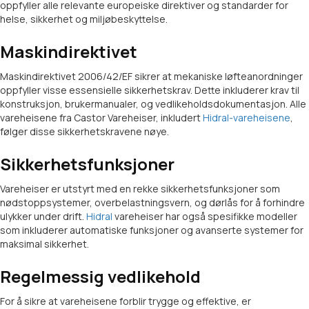
oppfyller alle relevante europeiske direktiver og standarder for
helse, sikkerhet og miljøbeskyttelse.
Maskindirektivet
Maskindirektivet 2006/42/EF sikrer at mekaniske løfteanordninger
oppfyller visse essensielle sikkerhetskrav. Dette inkluderer krav til
konstruksjon, brukermanualer, og vedlikeholdsdokumentasjon. Alle
vareheisene fra Castor Vareheiser, inkludert
Hidral-vareheisene
,
følger disse sikkerhetskravene nøye.
Sikkerhetsfunksjoner
Vareheiser er utstyrt med en rekke sikkerhetsfunksjoner som
nødstoppsystemer, overbelastningsvern, og dørlås for å forhindre
ulykker under drift.
Hidral
vareheiser har også spesifikke modeller
som inkluderer automatiske funksjoner og avanserte systemer for
maksimal sikkerhet.
Regelmessig vedlikehold
For å sikre at vareheisene forblir trygge og effektive, er