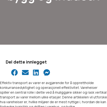
Del dette innlegget
Effektiv transport av varer er avgjørende for å opprettholde
konkurransedyktighet og operasjonell effektivitet. Vareheiser
spiller en sentral rolle i dette ved å muliggjøre sikker og rask vertikal
transport av varer mellom ulike etasjer. Denne artikkelen vil utforske
hva vareheiser er, hvilke miljøer de er mest nyttige i, hvordan de kan
forbedre logistikk og driften i varehus, og hvilke