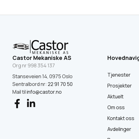
Castor Mekaniske AS
Hovednavi
Org nr 998 354 137
Tjenester
Stanseveien 14, 0975 Oslo
Sentralbord nr:
22 91 70 50
Prosjekter
Mail til
info@castor.no
Aktuelt
Om oss
Kontakt oss
Avdelinger