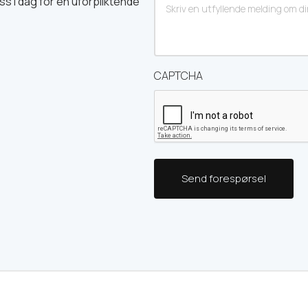
ss i dag for en uforpliktende
CAPTCHA