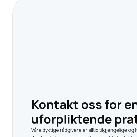
Kontakt oss for e
uforpliktende pra
Våre dyktige rådgivere er alltid tilgjengelige og 