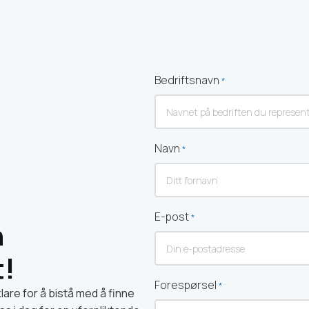
Bedriftsnavn
*
Navn
*
Fornavn
E-post
*
n
t!
Forespørsel
*
klare for å bistå med å finne