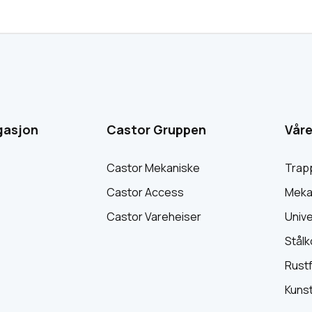
gasjon
Castor Gruppen
Våre
Castor Mekaniske
Trap
Castor Access
Meka
Castor Vareheiser
Unive
Stålk
Rustf
Kuns