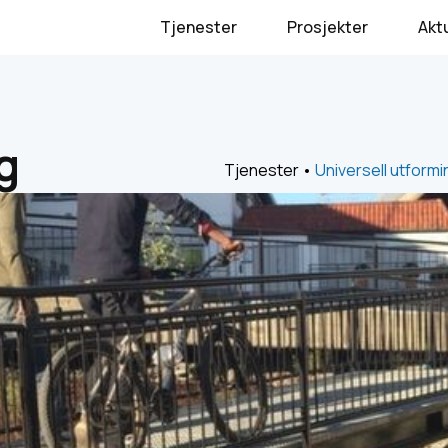
Tjenester
Prosjekter
Akt
g
Tjenester
•
Universell utformi