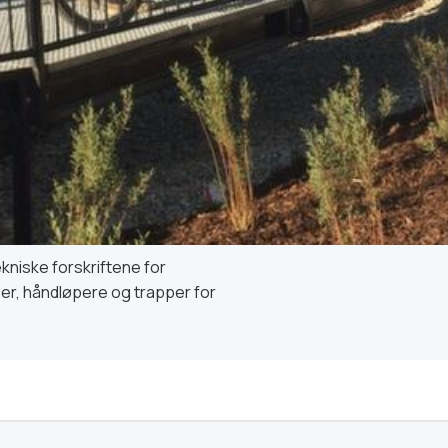
kniske forskriftene for
er, håndløpere og trapper for